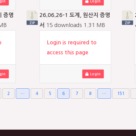
gin
Login
지 증명
26.06.26-1 도계, 원산지 증명
 MB
서
15 downloads
1.31 MB
o
Login is required to
access this page
gin
Login
2
…
4
5
6
7
8
…
151