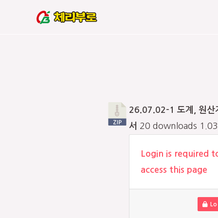
콘
텐
츠
로
건
너
뛰
26.07.02-1 도계, 원
기
서
20 downloads
1.0
Login is required t
access this page
Lo