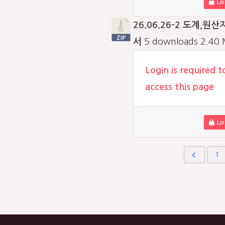
Lo
26.06.26-2 도계,원산
서
5 downloads
2.40
Login is required t
access this page
Lo
1